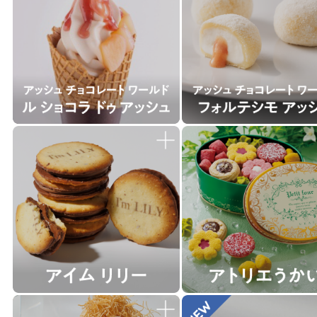
関しては一切の責任を負いません
・写真や動画撮影の際は周りのお
ないよう、ご配慮をお願いいたし
・会場内にお手荷物やベビーカー
ございません。
・運営の都合上、上記ルールは予
ございますので、ご了承ください
・ご来場いただきましたお客さま
内容に同意したものといたします